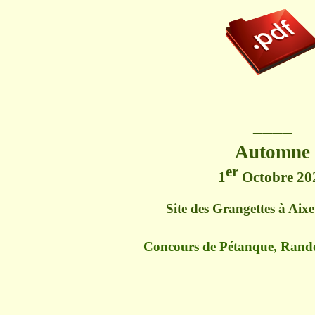
____
Automne
er
1
Octobre 20
Site des Grangettes à Aix
Concours de Pétanque, Ran